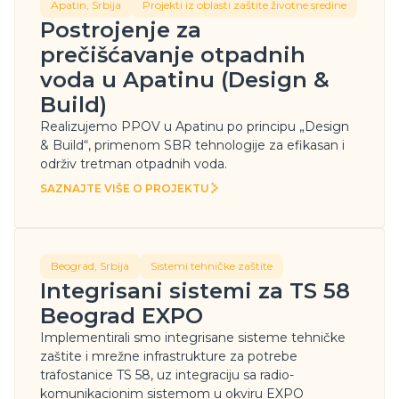
Apatin, Srbija
Projekti iz oblasti zaštite životne sredine
Postrojenje za
prečišćavanje otpadnih
voda u Apatinu (Design &
Build)
Realizujemo PPOV u Apatinu po principu „Design
& Build“, primenom SBR tehnologije za efikasan i
održiv tretman otpadnih voda.
SAZNAJTE VIŠE O PROJEKTU
SAZNAJTE VIŠE O PROJEKTU
Beograd, Srbija
Sistemi tehničke zaštite
Integrisani sistemi za TS 58
Beograd EXPO
Implementirali smo integrisane sisteme tehničke
zaštite i mrežne infrastrukture za potrebe
trafostanice TS 58, uz integraciju sa radio-
komunikacionim sistemom u okviru EXPO