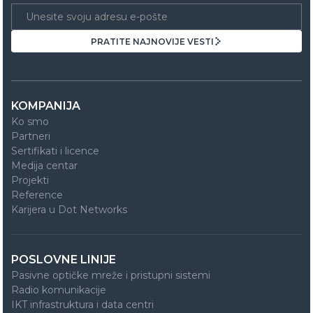
PRATITE NAJNOVIJE VESTI
PRATITE NAJNOVIJE VESTI
KOMPANIJA
Ko smo
Partneri
Sertifikati i licence
Medija centar
Projekti
Reference
Karijera u Dot Networks
POSLOVNE LINIJE
Pasivne optičke mreže i pristupni sistemi
Radio komunikacije
IKT infrastruktura i data centri