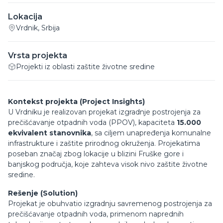
Lokacija
Vrdnik, Srbija
Vrsta projekta
Projekti iz oblasti zaštite životne sredine
Kontekst projekta (Project Insights)
U Vrdniku je realizovan projekat izgradnje postrojenja za
prečišćavanje otpadnih voda (PPOV), kapaciteta
15.000
ekvivalent stanovnika
, sa ciljem unapređenja komunalne
infrastrukture i zaštite prirodnog okruženja. Projekatima
poseban značaj zbog lokacije u blizini Fruške gore i
banjskog područja, koje zahteva visok nivo zaštite životne
sredine.
Rešenje (Solution)
Projekat je obuhvatio izgradnju savremenog postrojenja za
prečišćavanje otpadnih voda, primenom naprednih