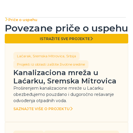
Priče o uspehu
Povezane priče o uspehu
ISTRAŽITE SVE PROJEKTE
ISTRAŽITE SVE PROJEKTE
Laćarak, Sremska Mitrovica, Srbija
Projekti iz oblasti zaštite životne sredine
Kanalizaciona mreža u
Laćarku, Sremska Mitrovica
Proširenjem kanalizacione mreže u Laćarku
obezbeđujemo pouzdano i dugoročno rešavanje
odvođenja otpadnih voda.
SAZNAJTE VIŠE O PROJEKTU
SAZNAJTE VIŠE O PROJEKTU