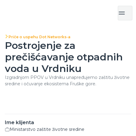
Priče o uspehu Dot Networks-a
Postrojenje za
prečišćavanje otpadnih
voda u Vrdniku
Izgradnjom PPOV u Vrdniku unapređujemo zaštitu životne
sredine i očuvanje ekosistema Fruške gore.
Ime klijenta
Ministarstvo zaštite životne sredine