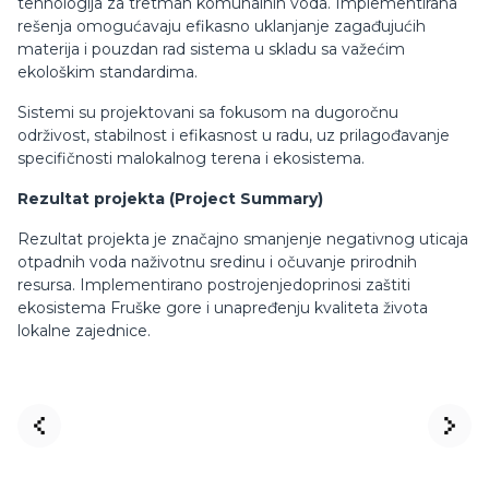
tehnologija za tretman komunalnih voda. Implementirana
rešenja omogućavaju efikasno uklanjanje zagađujućih
materija i pouzdan rad sistema u skladu sa važećim
ekološkim standardima.
Sistemi su projektovani sa fokusom na dugoročnu
održivost, stabilnost i efikasnost u radu, uz prilagođavanje
specifičnosti malokalnog terena i ekosistema.
Rezultat projekta (Project Summary)
Rezultat projekta je značajno smanjenje negativnog uticaja
otpadnih voda naživotnu sredinu i očuvanje prirodnih
resursa. Implementirano postrojenjedoprinosi zaštiti
ekosistema Fruške gore i unapređenju kvaliteta života
lokalne zajednice.