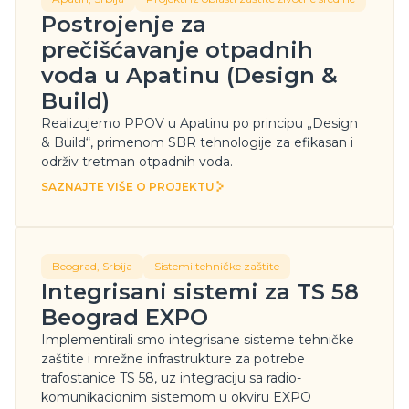
Postrojenje za
prečišćavanje otpadnih
voda u Apatinu (Design &
Build)
Realizujemo PPOV u Apatinu po principu „Design
& Build“, primenom SBR tehnologije za efikasan i
održiv tretman otpadnih voda.
SAZNAJTE VIŠE O PROJEKTU
SAZNAJTE VIŠE O PROJEKTU
Beograd, Srbija
Sistemi tehničke zaštite
Integrisani sistemi za TS 58
Beograd EXPO
Implementirali smo integrisane sisteme tehničke
zaštite i mrežne infrastrukture za potrebe
trafostanice TS 58, uz integraciju sa radio-
komunikacionim sistemom u okviru EXPO