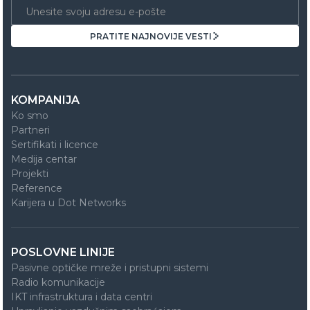
PRATITE NAJNOVIJE VESTI
PRATITE NAJNOVIJE VESTI
KOMPANIJA
Ko smo
Partneri
Sertifikati i licence
Medija centar
Projekti
Reference
Karijera u Dot Networks
POSLOVNE LINIJE
Pasivne optičke mreže i pristupni sistemi
Radio komunikacije
IKT infrastruktura i data centri