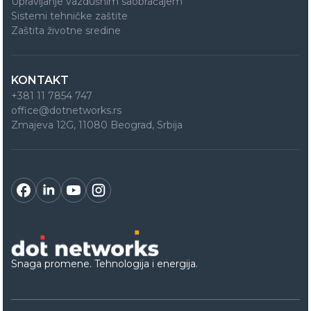
Upravljanje vazdušnim saobraćajem
Sistemi tehničke zaštite
Zaštita životne sredine
KONTAKT
+381 11 7854 747
office@dotnetworks.rs
Zmajeva 12G, 11080 Beograd, Srbija
Snaga promene. Tehnologija i energija.