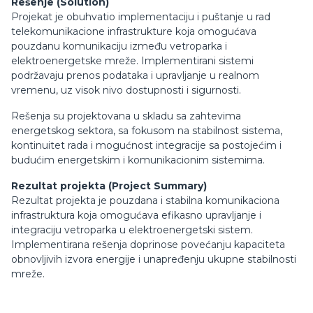
Rešenje (Solution)
Projekat je obuhvatio implementaciju i puštanje u rad
telekomunikacione infrastrukture koja omogućava
pouzdanu komunikaciju između vetroparka i
elektroenergetske mreže. Implementirani sistemi
podržavaju prenos podataka i upravljanje u realnom
vremenu, uz visok nivo dostupnosti i sigurnosti.
Rešenja su projektovana u skladu sa zahtevima
energetskog sektora, sa fokusom na stabilnost sistema,
kontinuitet rada i mogućnost integracije sa postojećim i
budućim energetskim i komunikacionim sistemima.
Rezultat projekta (Project Summary)
Rezultat projekta je pouzdana i stabilna komunikaciona
infrastruktura koja omogućava efikasno upravljanje i
integraciju vetroparka u elektroenergetski sistem.
Implementirana rešenja doprinose povećanju kapaciteta
obnovljivih izvora energije i unapređenju ukupne stabilnosti
mreže.