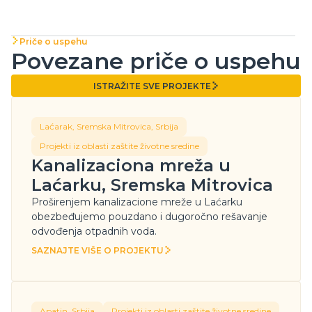
Priče o uspehu
Povezane priče o uspehu
ISTRAŽITE SVE PROJEKTE
ISTRAŽITE SVE PROJEKTE
Laćarak, Sremska Mitrovica, Srbija
Projekti iz oblasti zaštite životne sredine
Kanalizaciona mreža u
Laćarku, Sremska Mitrovica
Proširenjem kanalizacione mreže u Laćarku
obezbeđujemo pouzdano i dugoročno rešavanje
odvođenja otpadnih voda.
SAZNAJTE VIŠE O PROJEKTU
SAZNAJTE VIŠE O PROJEKTU
Apatin, Srbija
Projekti iz oblasti zaštite životne sredine