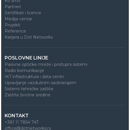
Ko smo
Partneri
Sertifikati i licence
Medija centar
Projekti
Reference
Karijera u Dot Networks
POSLOVNE LINIJE
Pasivne optičke mreže i pristupni sistemi
Radio komunikacije
IKT infrastruktura i data centri
Upravljanje vazdušnim saobraćajem
Sistemi tehničke zaštite
Zaštita životne sredine
KONTAKT
+381 11 7854 747
office@dotnetworks.rs