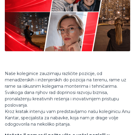
Naše koleginice zauzimaju različite pozicije, od
menadžerskih i inženjerskih do pozicija na terenu, rame uz
rame sa iskusnim kolegama monterima i tehničarima.
Svakoga dana njihov rad doprinosi razvoju biznisa,
pronalaženju kreativnih rešenja i inovativnijem pristupu
poslovanja.
Kroz kratak intervju vam predstavljamo našu koleginicu Anu
Kantar, specijalista za nabavke, koja nam je drage volje
odogovorila na nekoliko pitanja.