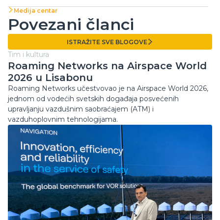
Medija centar
Povezani članci
ISTRAŽITE SVE BLOGOVE
ISTRAŽITE SVE BLOGOVE
Tim i kultura
Roaming Networks na Airspace World
2026 u Lisabonu
Roaming Networks učestvovao je na Airspace World 2026,
jednom od vodećih svetskih događaja posvećenih
upravljanju vazdušnim saobraćajem (ATM) i
vazduhoplovnim tehnologijama.