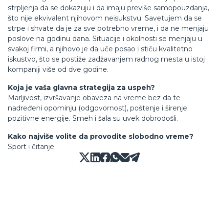
strpljenja da se dokazuju i da imaju previše samopouzdanja,
što nije ekvivalent njihovom neisukstvu. Savetujem da se
strpe i shvate da je za sve potrebno vreme, i da ne menjaju
poslove na godinu dana. Situacije i okolnosti se menjaju u
svakoj firmi, a njihovo je da uče posao i stiču kvalitetno
iskustvo, što se postiže zadžavanjem radnog mesta u istoj
kompaniji više od dve godine.
Koja je vaša glavna strategija za uspeh?
Marljivost, izvršavanje obaveza na vreme bez da te
nadređeni opominju (odgovornost), poštenje i širenje
pozitivne energije. Smeh i šala su uvek dobrodošli.
Kako najviše volite da provodite slobodno vreme?
Sport i čitanje.