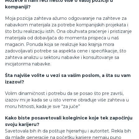
Možete li nam reći nešto više o vašoj poziciji u
kompaniji?
Moja pozicija zahteva ažurno odgovaranje na zahteve za
nabavkom materijala za potrebe kompanijskih projekata i
što bržu realizaciju istih. Ona obuhvata praćenje i pristizanje
materijala od dobavljača do momenta prispeća u naš
magacin. Ponuda koja se realizuje kao krajnja mora
zadovoljavati potrebe sa aspekta cene i specifikacije, što
zahteva analizu u sektoru nabavke i konsultovanje sa
inicijatorima nabavke.
Šta najviše volite u vezi sa vašim poslom, a šta su vam
izazovi?
Volim dinamičnost i potrebu da se posao što pre završi,
izazov mi je kada se u isto vreme obrađuje više zahteva u
moru hitnosti, kada je sve “za juče”
Kako biste posavetovali koleginice koje tek započinju
svoju karijeru?
Savetovala bih ih da poštuje hijerarhiju i autoritet. Rekla bih
da mlađe generacije na početku karijere nemaju puno