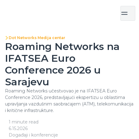
Dot Networks Medija centar
Roaming Networks na
IFATSEA Euro
Conference 2026 u
Sarajevu
Roaming Networks učestvovao je na IFATSEA Euro
Conference 2026, predstavljajući ekspertizu u oblastima
upravljanja vazdušnim saobraćajem (ATM), telekomunikacija
i kritične infrastrukture.
1 minute read
6.15.2026
Događaji i konferencije