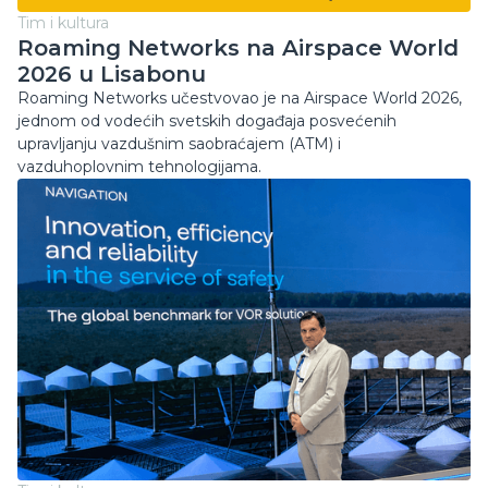
ISTRAŽITE SVE BLOGOVE
Tim i kultura
Roaming Networks na Airspace World
2026 u Lisabonu
Roaming Networks učestvovao je na Airspace World 2026,
jednom od vodećih svetskih događaja posvećenih
upravljanju vazdušnim saobraćajem (ATM) i
vazduhoplovnim tehnologijama.