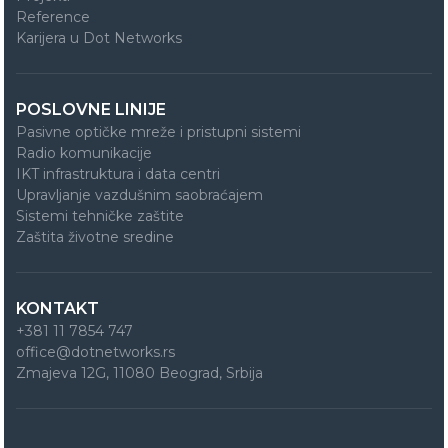
Reference
Karijera u Dot Networks
POSLOVNE LINIJE
Pasivne optičke mreže i pristupni sistemi
Radio komunikacije
IKT infrastruktura i data centri
Upravljanje vazdušnim saobraćajem
Sistemi tehničke zaštite
Zaštita životne sredine
KONTAKT
+381 11 7854 747
office@dotnetworks.rs
Zmajeva 12G, 11080 Beograd, Srbija