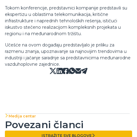
Tokom konferencije, predstavnici kompanije predstavili su
ekspertizu u oblastima telekomunikacija, kritične
infrastrukture i naprednih tehnoloških rešenja, ističući
iskustvo stečeno realizacijom kompleksnih projekata u
regionu i na međunarodnom tržištu.
Učešće na ovom događaju predstavljalo je priliku za
razmenu znanja, upoznavanje sa najnovijim trendovima u
industriji i jačanje saradnje sa predstavnicima međunarodne
vazduhoplovne zajednice.
Medija centar
Povezani članci
ISTRAŽITE SVE BLOGOVE